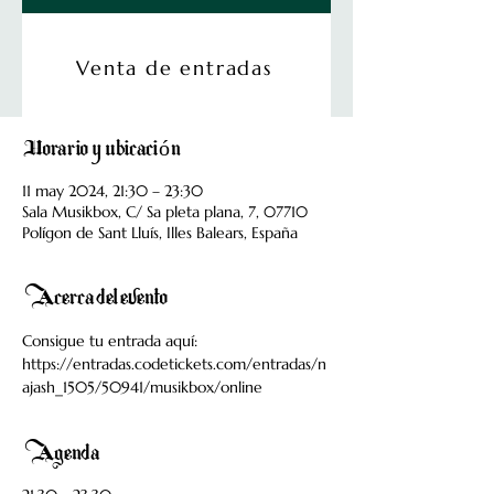
Las entradas no están a la venta
Ver otros eventos
Venta de entradas
Horario y ubicación
11 may 2024, 21:30 – 23:30
Sala Musikbox, C/ Sa pleta plana, 7, 07710
Polígon de Sant Lluís, Illes Balears, España
Acerca del evento
Consigue tu entrada aquí:
https://entradas.codetickets.com/entradas/n
ajash_1505/50941/musikbox/online 
Agenda